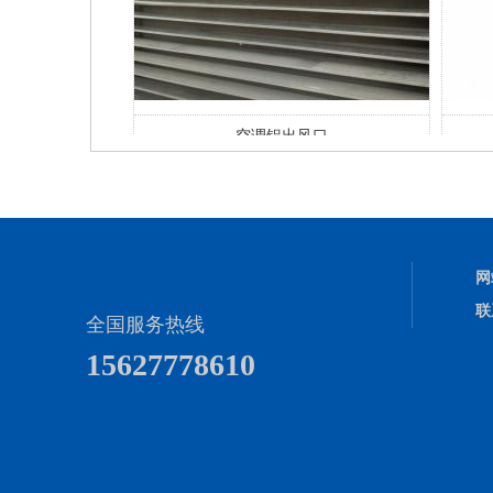
百叶
空调铝出风口
网
联
全国服务热线
15627778610