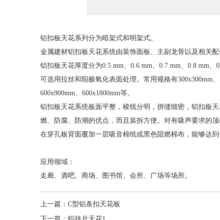
铝扣板天花系列分为暗架式和明架式。
金属建材铝扣板天花系统由装饰面板、主副龙骨以及相关配
铝扣板天花厚度分为0.5 mm、0.6 mm、0.7 mm、0.8 
可选用拉丝和阳极氧化表面处理。常用规格有300x300mm、300x600
600x900mm、600x1800mm等。
铝扣板天花系统板面平整，棱线分明，拼缝细密，铝扣板天
燃、防腐、防潮的优点，而且装拆方便。对有吸声要求的顶
在穿孔板背面覆加一层吸音棉纸或黑色阻燃棉布，能够达
应用领域：
走廊、酒吧、商场、图书馆、会所、广场等场所。
上一篇：
C型铝条扣天花板
下一篇：
铝挂片天花1