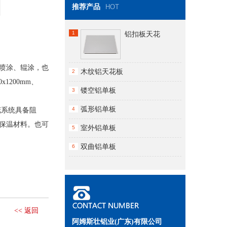
推荐产品
HOT
1
铝扣板天花
脂漆喷涂、辊涂，也
木纹铝天花板
2
x1200mm、
镂空铝单板
3
弧形铝单板
4
花系统具备阻
保温材料。也可
室外铝单板
5
双曲铝单板
6
<< 返回
阿姆斯壮铝业(广东)有限公司